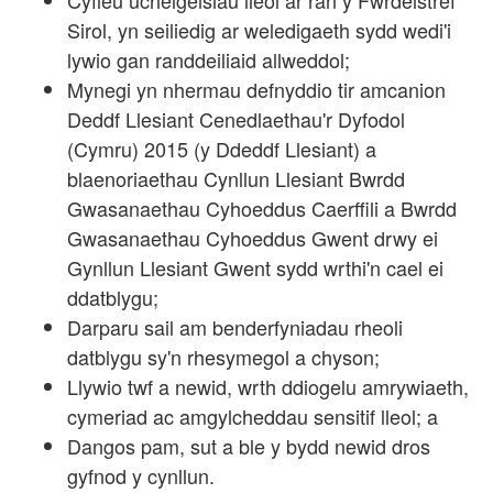
Cyfleu uchelgeisiau lleol ar ran y Fwrdeistref
Sirol, yn seiliedig ar weledigaeth sydd wedi'i
lywio gan randdeiliaid allweddol;
Mynegi yn nhermau defnyddio tir amcanion
Deddf Llesiant Cenedlaethau'r Dyfodol
(Cymru) 2015 (y Ddeddf Llesiant) a
blaenoriaethau Cynllun Llesiant Bwrdd
Gwasanaethau Cyhoeddus Caerffili a Bwrdd
Gwasanaethau Cyhoeddus Gwent drwy ei
Gynllun Llesiant Gwent sydd wrthi'n cael ei
ddatblygu;
Darparu sail am benderfyniadau rheoli
datblygu sy'n rhesymegol a chyson;
Llywio twf a newid, wrth ddiogelu amrywiaeth,
cymeriad ac amgylcheddau sensitif lleol; a
Dangos pam, sut a ble y bydd newid dros
gyfnod y cynllun.