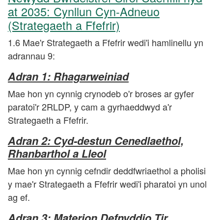
at 2035: Cynllun Cyn-Adneuo
(Strategaeth a Ffefrir)
1.6 Mae'r Strategaeth a Ffefrir wedi'i hamlinellu yn
adrannau 9:
Adran 1: Rhagarweiniad
Mae hon yn cynnig crynodeb o'r broses ar gyfer
paratoi'r 2RLDP, y cam a gyrhaeddwyd a'r
Strategaeth a Ffefrir.
Adran 2: Cyd-destun Cenedlaethol,
Rhanbarthol a Lleol
Mae hon yn cynnig cefndir deddfwriaethol a pholisi
y mae'r Strategaeth a Ffefrir wedi'i pharatoi yn unol
ag ef.
Adran 3: Materion Defnyddio Tir