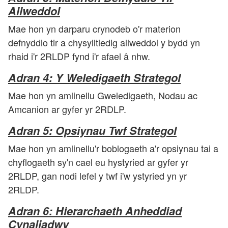
Allweddol
Mae hon yn darparu crynodeb o'r materion
defnyddio tir a chysylltiedig allweddol y bydd yn
rhaid i'r 2RLDP fynd i'r afael â nhw.
Adran 4: Y Weledigaeth Strategol
Mae hon yn amlinellu Gweledigaeth, Nodau ac
Amcanion ar gyfer yr 2RDLP.
Adran 5: Opsiynau Twf Strategol
Mae hon yn amlinellu'r boblogaeth a'r opsiynau tai a
chyflogaeth sy'n cael eu hystyried ar gyfer yr
2RLDP, gan nodi lefel y twf i'w ystyried yn yr
2RLDP.
Adran 6: Hierarchaeth Anheddiad
Cynaliadwy