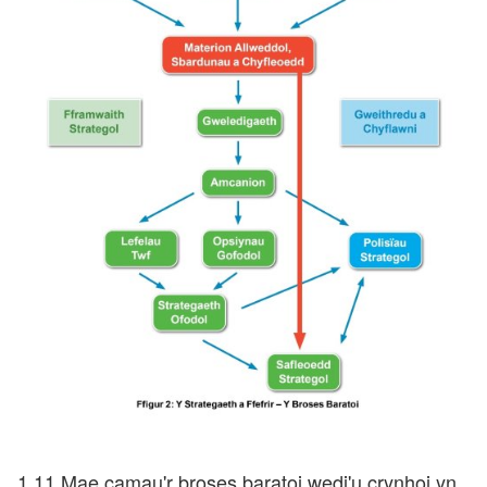
1.11 Mae camau'r broses baratoi wedi'u crynhoi yn