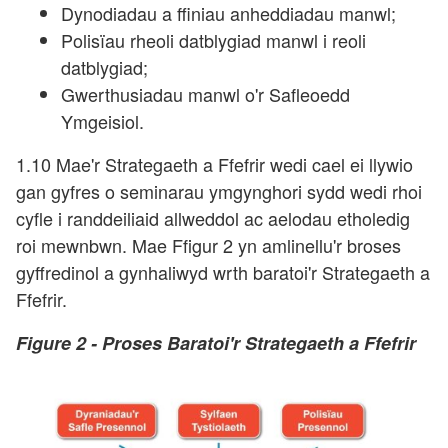
Dynodiadau a ffiniau anheddiadau manwl;
Polisïau rheoli datblygiad manwl i reoli
datblygiad;
Gwerthusiadau manwl o'r Safleoedd
Ymgeisiol.
1.10 Mae'r Strategaeth a Ffefrir wedi cael ei llywio
gan gyfres o seminarau ymgynghori sydd wedi rhoi
cyfle i randdeiliaid allweddol ac aelodau etholedig
roi mewnbwn. Mae Ffigur 2 yn amlinellu'r broses
gyffredinol a gynhaliwyd wrth baratoi'r Strategaeth a
Ffefrir.
Figure 2 -
Proses Baratoi'r Strategaeth a Ffefrir