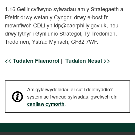
1.16 Gellir cyflwyno sylwadau am y Strategaeth a
Ffefrir drwy wefan y Cyngor, drwy e-bost i'r
mewnflwch CDLl yn
ldp@caerphilly.gov.uk
, neu
drwy lythyr i
Gynllunio Strategol, Tŷ Tredomen,
Tredomen, Ystrad Mynach, CF82 7WF.
||
<< Tudalen Flaenorol
Tudalen Nesaf >>
Am gyfarwyddiadau ar sut i ddefnyddio’r
system ac i wneud sylwadau, gwelwch ein
canllaw cymorth
.