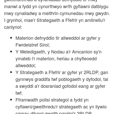
manwl a fydd yn cynorthwyo wrth gyflawni datblygu
mwy cynaliadwy a meithrin cymunedau mwy gwydn.
I grynhoi, mae'r Strategaeth a Ffefrir yn amlinellu'r
canlynol:
Materion defnyddio tir allweddol ar gyfer y
Fwrdeistref Sirol;
Y Weledigaeth, y Nodau a'r Amcanion sy'n
ymateb i'r materion, heriau a chyfleoedd
allweddol;
Y Strategaeth a Ffefrir ar gyfer yr 2RLDP, gan
gynnwys graddfa twf poblogaeth y dyfodol, tai
a swyddi a'r dosraniad gofodol eang ar gyfer
twf;
Fframwaith polisi strategol a fydd yn
cyflawni/gweithredu'r strategaeth ac yn llywio
camau dilynol gwaith paratoi'r 2RLDP.