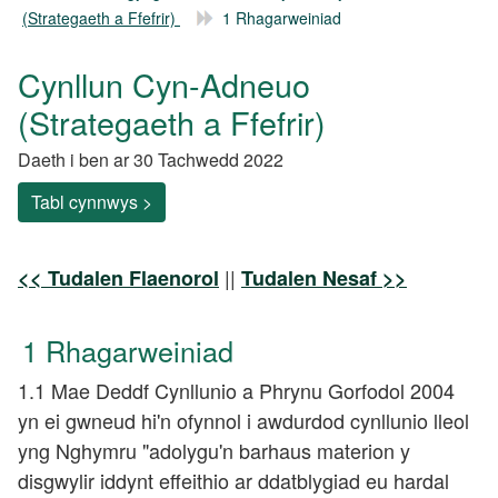
(Strategaeth a Ffefrir)
1 Rhagarweiniad
Cynllun Cyn-Adneuo
(Strategaeth a Ffefrir)
Daeth i ben ar 30 Tachwedd 2022
Tabl cynnwys >
||
<< Tudalen Flaenorol
Tudalen Nesaf >>
1 Rhagarweiniad
1.1 Mae Deddf Cynllunio a Phrynu Gorfodol 2004
yn ei gwneud hi'n ofynnol i awdurdod cynllunio lleol
yng Nghymru "adolygu'n barhaus materion y
disgwylir iddynt effeithio ar ddatblygiad eu hardal