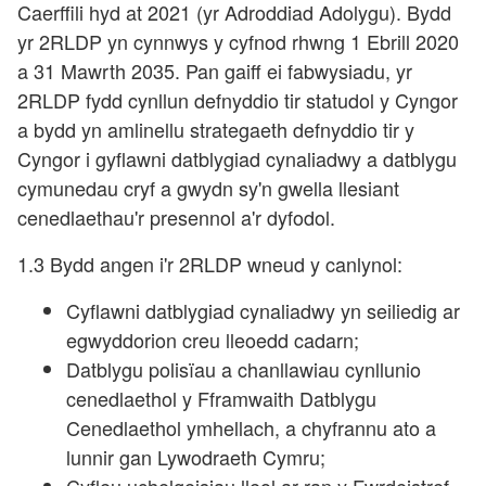
Caerffili hyd at 2021 (yr Adroddiad Adolygu). Bydd
yr 2RLDP yn cynnwys y cyfnod rhwng 1 Ebrill 2020
a 31 Mawrth 2035. Pan gaiff ei fabwysiadu, yr
2RLDP fydd cynllun defnyddio tir statudol y Cyngor
a bydd yn amlinellu strategaeth defnyddio tir y
Cyngor i gyflawni datblygiad cynaliadwy a datblygu
cymunedau cryf a gwydn sy'n gwella llesiant
cenedlaethau'r presennol a'r dyfodol.
1.3 Bydd angen i'r 2RLDP wneud y canlynol:
Cyflawni datblygiad cynaliadwy yn seiliedig ar
egwyddorion creu lleoedd cadarn;
Datblygu polisïau a chanllawiau cynllunio
cenedlaethol y Fframwaith Datblygu
Cenedlaethol ymhellach, a chyfrannu ato a
lunnir gan Lywodraeth Cymru;