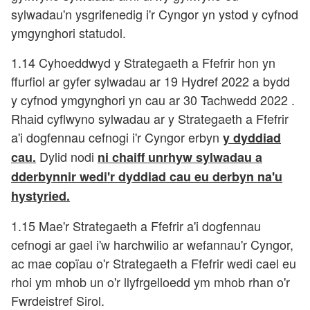
sylwadau'n ysgrifenedig i'r Cyngor yn ystod y cyfnod
ymgynghori statudol.
1.14 Cyhoeddwyd y Strategaeth a Ffefrir hon yn
ffurfiol ar gyfer sylwadau ar 19 Hydref 2022 a bydd
y cyfnod ymgynghori yn cau ar 30 Tachwedd 2022 .
Rhaid cyflwyno sylwadau ar y Strategaeth a Ffefrir
a'i dogfennau cefnogi i'r Cyngor erbyn
y dyddiad
Dylid nodi
cau.
ni chaiff unrhyw sylwadau a
dderbynnir wedi'r dyddiad cau eu derbyn na'u
hystyried.
1.15 Mae'r Strategaeth a Ffefrir a'i dogfennau
cefnogi ar gael i'w harchwilio ar wefannau'r Cyngor,
ac mae copïau o'r Strategaeth a Ffefrir wedi cael eu
rhoi ym mhob un o'r llyfrgelloedd ym mhob rhan o'r
Fwrdeistref Sirol.