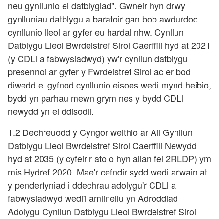
neu gynllunio ei datblygiad". Gwneir hyn drwy
gynlluniau datblygu a baratoir gan bob awdurdod
cynllunio lleol ar gyfer eu hardal nhw. Cynllun
Datblygu Lleol Bwrdeistref Sirol Caerffili hyd at 2021
(y CDLl a fabwysiadwyd) yw'r cynllun datblygu
presennol ar gyfer y Fwrdeistref Sirol ac er bod
diwedd ei gyfnod cynllunio eisoes wedi mynd heibio,
bydd yn parhau mewn grym nes y bydd CDLl
newydd yn ei ddisodli.
1.2 Dechreuodd y Cyngor weithio ar Ail Gynllun
Datblygu Lleol Bwrdeistref Sirol Caerffili Newydd
hyd at 2035 (y cyfeirir ato o hyn allan fel 2RLDP) ym
mis Hydref 2020. Mae'r cefndir sydd wedi arwain at
y penderfyniad i ddechrau adolygu'r CDLl a
fabwysiadwyd wedi'i amlinellu yn Adroddiad
Adolygu Cynllun Datblygu Lleol Bwrdeistref Sirol