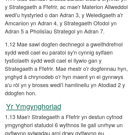
y Strategaeth a Ffefrir, ac mae'r Materion Allweddol
wedi'u hystyried o dan Adran 3, y Weledigaeth a'r
Amcanion yn Adran 4, y Strategaeth Ofodol yn
Adran 5 a Pholisïau Strategol yn Adran 7.
1.12 Mae sawl dogfen dechnegol a gweithdrefnol
sydd wedi cael eu paratoi sy'n cynnig sylfaen
tystiolaeth sydd wedi cael ei llywio gan y
Strategaeth a Ffefrir. Mae rhestr o'r dogfennau hyn,
ynghyd â chrynodeb o'r hyn maent yn ei gynnwys
a'u rôl yn y broses wedi'i hamlinellu yn Atodiad 2 y
ddogfen hon.
Yr Ymgynghoriad
1.13 Mae'r Strategaeth a Ffefrir yn destun cyfnod
ymgynghori statudol 6 wythnos lle gall unrhyw un
gyflwyno sylwadau arni drwy gyflwyno eu