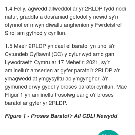
1.4 Felly, agwedd allweddol ar yr 2RLDP fydd nodi
natur, graddfa a dosraniad gofodol y newid sy'n
ofynnol er mwyn diwallu anghenion y Fwrdeistref
Sirol am gyfnod y cynllun.
1.5 Mae'r 2RLDP yn cael ei baratoi yn unol â'r
Cytundeb Cyflawni (CC) y cytunwyd arno gan
Lywodraeth Cymru ar 17 Mehefin 2021, sy'n
amlinellu'r amserlen ar gyfer paratoi'r 2RLDP a'r
ymagwedd at ymgysylltu ac ymgynghori â'r
gymuned drwy gydol y broses paratoi cynllun. Mae
Ffigur 1 yn amlinellu trosolwg eang o'r broses
baratoi ar gyfer yr 2RLDP.
Figure 1 -
Proses Baratoi'r Ail CDLl Newydd