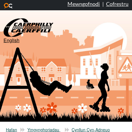
Mewngofnodi
|
Cofrestru
Neidio i’r prif gynnwys
English
Hafan
Ymgynghoriadau
Cynllun Cyn-Adneuo