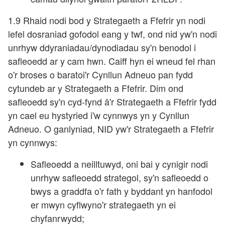
1.9 Rhaid nodi bod y Strategaeth a Ffefrir yn nodi
lefel dosraniad gofodol eang y twf, ond nid yw'n nodi
unrhyw ddyraniadau/dynodiadau sy'n benodol i
safleoedd ar y cam hwn. Caiff hyn ei wneud fel rhan
o'r broses o baratoi'r Cynllun Adneuo pan fydd
cytundeb ar y Strategaeth a Ffefrir. Dim ond
safleoedd sy'n cyd-fynd â'r Strategaeth a Ffefrir fydd
yn cael eu hystyried i'w cynnwys yn y Cynllun
Adneuo. O ganlyniad, NID yw'r Strategaeth a Ffefrir
yn cynnwys:
Safleoedd a neilltuwyd, oni bai y cynigir nodi
unrhyw safleoedd strategol, sy'n safleoedd o
bwys a graddfa o'r fath y byddant yn hanfodol
er mwyn cyflwyno'r strategaeth yn ei
chyfanrwydd;