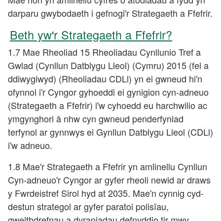
darparu gwybodaeth i gefnogi'r Strategaeth a Ffefrir.
Beth yw'r Strategaeth a Ffefrir?
1.7 Mae Rheoliad 15 Rheoliadau Cynllunio Tref a
Gwlad (Cynllun Datblygu Lleol) (Cymru) 2015 (fel a
ddiwygiwyd) (Rheoliadau CDLl) yn ei gwneud hi'n
ofynnol i'r Cyngor gyhoeddi ei gynigion cyn-adneuo
(Strategaeth a Ffefrir) i'w cyhoedd eu harchwilio ac
ymgynghori â nhw cyn gwneud penderfyniad
terfynol ar gynnwys ei Gynllun Datblygu Lleol (CDLl)
i'w adneuo.
1.8 Mae'r Strategaeth a Ffefrir yn amlinellu Cynllun
Cyn-adneuo'r Cyngor ar gyfer rheoli newid ar draws
y Fwrdeistref Sirol hyd at 2035. Mae'n cynnig cyd-
destun strategol ar gyfer paratoi polisïau,
gweithdrefnau a dyraniadau defnyddio tir mwy