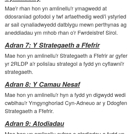
Mae'r rhan hon yn amlinellu'r ymagwedd at
ddosraniad gofodol y twf arfaethedig wedi'i ystyried
ar sail cynaliadwyedd datblygu mewn perthynas ag
aneddiadau ym mhob rhan o'r Fwrdeistref Sirol.
Adran 7: Y Strategaeth a Ffefrir
Mae hon yn amlinellu'r Strategaeth a Ffefrir ar gyfer
yr 2RLDP a'r polisïau strategol a fydd yn cyflawni'r
strategaeth.
Adran 8: Y Camau Nesaf
Mae hon yn amlinellu'r hyn a fydd yn digwydd wedi
cwblhau'r Ymgynghoriad Cyn-Adneuo ar y Ddogfen
Strategaeth a Ffefrir.
Adran 9: Atodiadau
Mae hon yn amlinellu cyfres o atodiadau a fydd yn