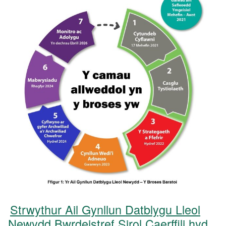
Strwythur Ail Gynllun Datblygu Lleol
Newydd Bwrdeistref Sirol Caerffili hyd